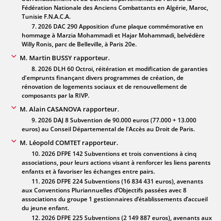
Fédération Nationale des Anciens Combattants en Algérie, Maroc,
Tunisie F.N.A.C.A.
7. 2026 DAC 290 Apposition d’une plaque commémorative en
hommage à Marzia Mohammadi et Hajar Mohammadi, belvédère
Willy Ronis, parc de Belleville, à Paris 20e.
M. Martin BUSSY rapporteur.
8. 2026 DLH 60 Octroi, réitération et modification de garanties
d'emprunts finançant divers programmes de création, de
rénovation de logements sociaux et de renouvellement de
composants par la RIVP.
M. Alain CASANOVA rapporteur.
9. 2026 DAJ 8 Subvention de 90.000 euros (77.000 + 13.000
euros) au Conseil Départemental de l'Accès au Droit de Paris.
M. Léopold COMTET rapporteur.
10. 2026 DFPE 142 Subventions et trois conventions à cinq
associations, pour leurs actions visant à renforcer les liens parents
enfants et à favoriser les échanges entre pairs.
11. 2026 DFPE 224 Subventions (16 834 431 euros), avenants
aux Conventions Pluriannuelles d’Objectifs passées avec 8
associations du groupe 1 gestionnaires d’établissements d’accueil
du jeune enfant.
12. 2026 DFPE 225 Subventions (2 149 887 euros), avenants aux