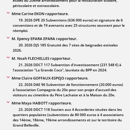
écoles du 20ème arrondissement pour la restauration scolaire,
périscolaire et extrascolaire.
Mme Carine EKON rapporteure.
19. 2026 DPE 20 Subventions (636 000 euros) et signature de 6
conventions et de 19 avenants avec 25 structures oeuvrant pour le
réemploi.
M. Epency EPARA EPARA rapporteur.
20. 2026 DJS 185 Gratuité des 7 sites de baignades estivales
2026.
M. Noah FLECHELLES rapporteur.
21. 2026 DDCT 117 Subvention d'investissement (231 548 €) à
l'association "La Grande Coco", lauréate du BPP en 2024.
Mme Claire GOFFAUX-ESPEJO rapporteure.
22. 2026 DAE 96 Subvention de fonctionnement (20.000 euros)
à l’association Compagnie du 20e pour son projet d'accueil des
visiteurs au cimetière du Père Lachaise et à la Maison du 20e.
Mme Maya HABOTT rapporteure.
23. 2026 DDCT 118 Soutien aux 4 Accorderies situées dans les
quartiers populaires (subventions de 80 000 euros à 4 associations
des 14ème, 18ème, 19ème arrondissements et sur le territoire du
Grand Belleville.