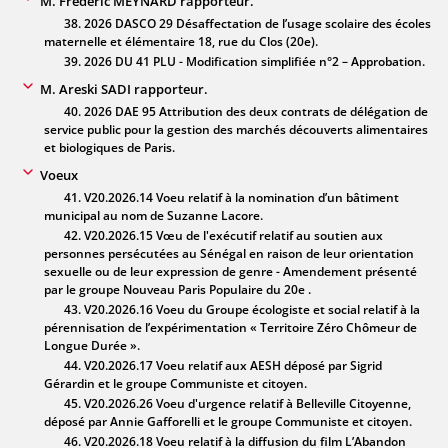
M. Frédéric MEYNARD rapporteur.
38. 2026 DASCO 29 Désaffectation de l’usage scolaire des écoles
maternelle et élémentaire 18, rue du Clos (20e).
39. 2026 DU 41 PLU - Modification simplifiée n°2 – Approbation.
M. Areski SADI rapporteur.
40. 2026 DAE 95 Attribution des deux contrats de délégation de
service public pour la gestion des marchés découverts alimentaires
et biologiques de Paris.
Voeux
41. V20.2026.14 Voeu relatif à la nomination d’un bâtiment
municipal au nom de Suzanne Lacore.
42. V20.2026.15 Vœu de l'exécutif relatif au soutien aux
personnes persécutées au Sénégal en raison de leur orientation
sexuelle ou de leur expression de genre - Amendement présenté
par le groupe Nouveau Paris Populaire du 20e .
43. V20.2026.16 Voeu du Groupe écologiste et social relatif à la
pérennisation de l’expérimentation « Territoire Zéro Chômeur de
Longue Durée ».
44. V20.2026.17 Voeu relatif aux AESH déposé par Sigrid
Gérardin et le groupe Communiste et citoyen.
45. V20.2026.26 Voeu d'urgence relatif à Belleville Citoyenne,
déposé par Annie Gafforelli et le groupe Communiste et citoyen.
46. V20.2026.18 Voeu relatif à la diffusion du film L’Abandon